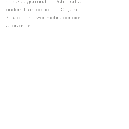
hinzuzufügen und die Schriftart zu
ändern. Es ist der ideale Ort, um
Besuchern etwas mehr über dich
zu erzählen.
Hier gibt es gerade nichts
zu buchen. Schaue bald
wieder vorbei!
© 2024Logopädie